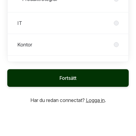
IT
Kontor
Kundtjänst
Fortsätt
Verkstaden
Har du redan connectat?
Logga in
.
Visning
Värdering